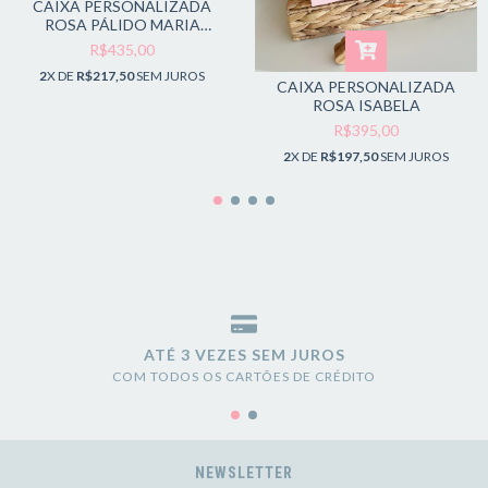
CAIXA PERSONALIZADA
ROSA PÁLIDO MARIA
CECÍLIA
R$435,00
2
X DE
R$217,50
SEM JUROS
CAIXA PERSONALIZADA
ROSA ISABELA
R$395,00
2
X DE
R$197,50
SEM JUROS
ATÉ 3 VEZES SEM JUROS
COM TODOS OS CARTÕES DE CRÉDITO
NEWSLETTER