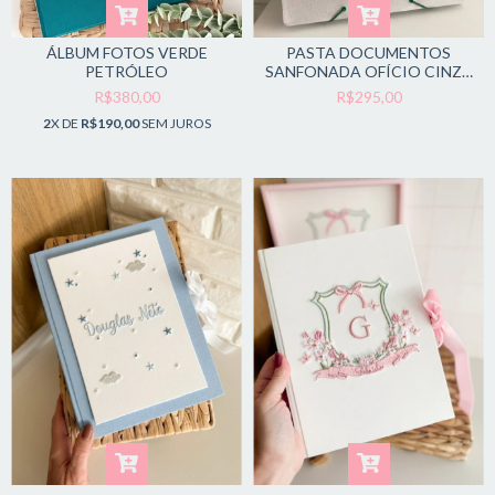
ÁLBUM FOTOS VERDE
PASTA DOCUMENTOS
PETRÓLEO
SANFONADA OFÍCIO CINZA
CLARO
R$380,00
R$295,00
2
X DE
R$190,00
SEM JUROS