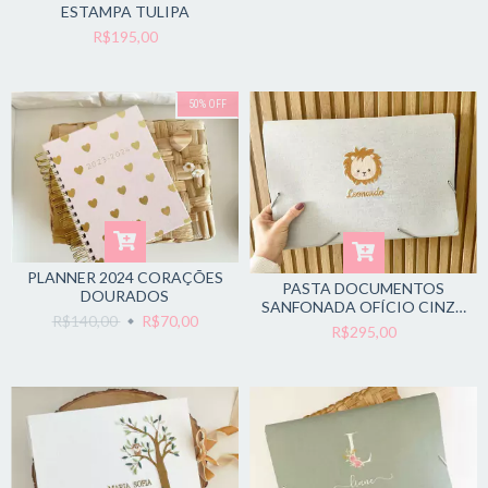
ESTAMPA TULIPA
R$195,00
50
%
OFF
PLANNER 2024 CORAÇÕES
PASTA DOCUMENTOS
DOURADOS
SANFONADA OFÍCIO CINZA
R$140,00
R$70,00
CLARO LEÃO
R$295,00