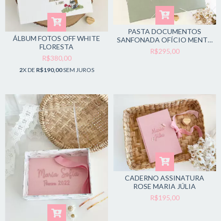
PASTA DOCUMENTOS
ÁLBUM FOTOS OFF WHITE
SANFONADA OFÍCIO MENTA
FLORESTA
MONOGRAMA
R$295,00
R$380,00
2
X DE
R$190,00
SEM JUROS
CADERNO ASSINATURA
ROSE MARIA JÚLIA
R$195,00