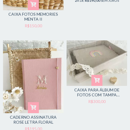
2
X DE
R$190,00
SEM JUROS
CAIXA FOTOS MEMORIES
MENTA II
R$150,00
CAIXA PARA ÁLBUM DE
FOTOS COM TAMPA
ACRÍLICO
R$300,00
CADERNO ASSINATURA
ROSE LETRA FLORAL
R$195,00