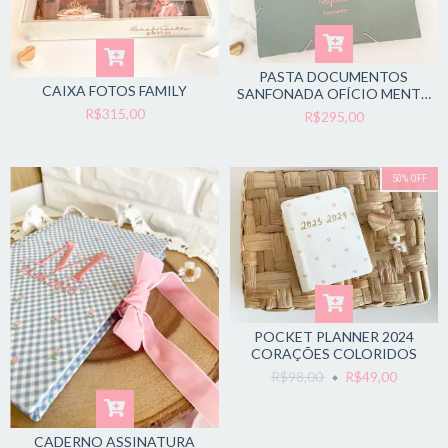
PASTA DOCUMENTOS
CAIXA FOTOS FAMILY
SANFONADA OFÍCIO MENTA
ARCO ÍRIS
R$315,00
R$295,00
50
%
OFF
POCKET PLANNER 2024
CORAÇÕES COLORIDOS
R$98,00
R$49,00
CADERNO ASSINATURA