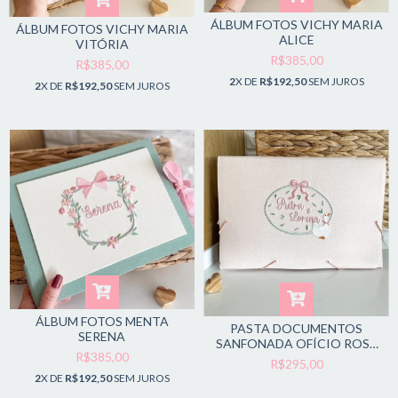
ÁLBUM FOTOS VICHY MARIA
ÁLBUM FOTOS VICHY MARIA
ALICE
VITÓRIA
R$385,00
R$385,00
2
X DE
R$192,50
SEM JUROS
2
X DE
R$192,50
SEM JUROS
ÁLBUM FOTOS MENTA
PASTA DOCUMENTOS
SERENA
SANFONADA OFÍCIO ROSE
R$385,00
CLARO PATINHO
R$295,00
2
X DE
R$192,50
SEM JUROS