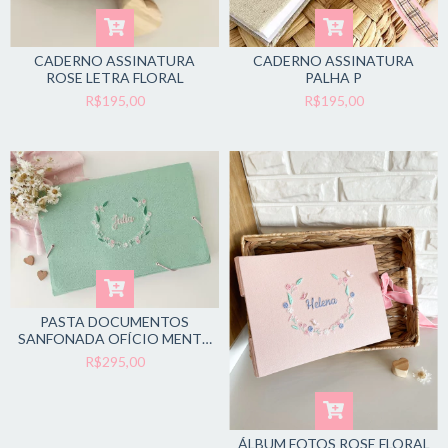
CADERNO ASSINATURA
CADERNO ASSINATURA
ROSE LETRA FLORAL
PALHA P
R$195,00
R$195,00
PASTA DOCUMENTOS
SANFONADA OFÍCIO MENTA
FLORAL
R$295,00
ÁLBUM FOTOS ROSE FLORAL