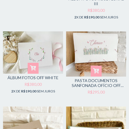
III
R$380,00
2
X DE
R$190,00
SEM JUROS
ÁLBUM FOTOS OFF WHITE
PASTA DOCUMENTOS
R$380,00
SANFONADA OFÍCIO OFF
CLARICE
2
X DE
R$190,00
SEM JUROS
R$295,00