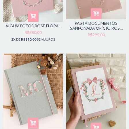
PASTA DOCUMENTOS
ÁLBUM FOTOS ROSE FLORAL
SANFONADA OFÍCIO ROSE
R$380,00
FLORAL II
R$295,00
2
X DE
R$190,00
SEM JUROS