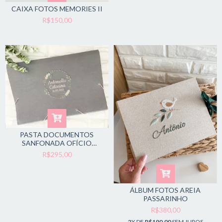
CAIXA FOTOS MEMORIES II
R$150,00
PASTA DOCUMENTOS
SANFONADA OFÍCIO
CHUMBO CÍRCULO FLORAL
R$295,00
ÁLBUM FOTOS AREIA
PASSARINHO
R$380,00
2
X DE
R$190,00
SEM JUROS