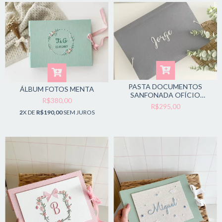
PASTA DOCUMENTOS
ÁLBUM FOTOS MENTA
SANFONADA OFÍCIO
R$380,00
GRAFITE
R$295,00
2
X DE
R$190,00
SEM JUROS