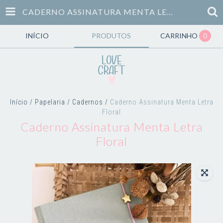
CADERNO ASSINATURA MENTA LETRA FLORAL
INÍCIO
PRODUTOS
CARRINHO
0
Início
/
Papelaria
/
Cadernos
/
Caderno Assinatura Menta Letra
Floral
Caderno Assinatura Menta Letra
Floral