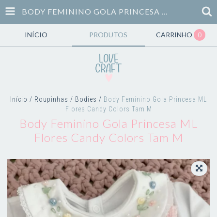
BODY FEMININO GOLA PRINCESA ML FLORES CANDY COLORS TAM M
INÍCIO
PRODUTOS
CARRINHO
0
Início
/
Roupinhas
/
Bodies
/
Body Feminino Gola Princesa ML
Flores Candy Colors Tam M
Body Feminino Gola Princesa ML
Flores Candy Colors Tam M