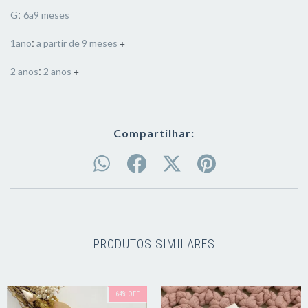
:
G
6a9 meses
:
+
1ano
a partir de 9 meses
:
+
2 anos
2 anos
Compartilhar:
PRODUTOS SIMILARES
64
%
OFF