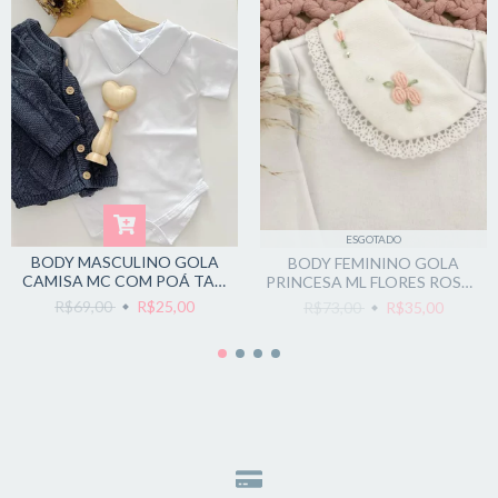
ESGOTADO
BODY MASCULINO GOLA
BODY FEMININO GOLA
CAMISA MC COM POÁ TAM
PRINCESA ML FLORES ROSAS
1
TAM P
R$69,00
R$25,00
R$73,00
R$35,00